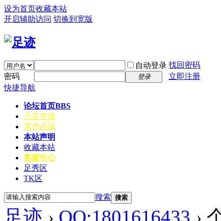
设为首页
收藏本站
开启辅助访问
切换到宽版
找回密码
自动登录
密码
立即注册
登录
快捷导航
论坛首页
BBS
元宝充值
用户必读
本站声明
收藏本站
客服中心
足秀区
TK区
搜索
搜索
足迹
›
QQ:1801616433
›