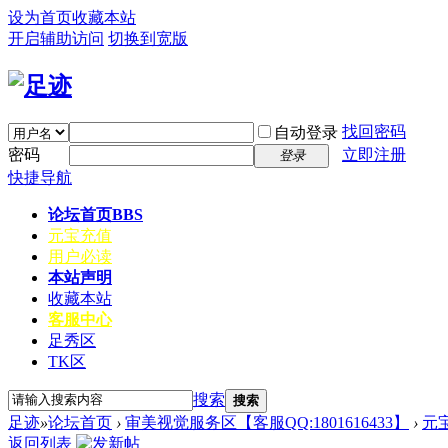
设为首页
收藏本站
开启辅助访问
切换到宽版
找回密码
自动登录
密码
立即注册
登录
快捷导航
论坛首页
BBS
元宝充值
用户必读
本站声明
收藏本站
客服中心
足秀区
TK区
搜索
搜索
足迹
»
论坛首页
›
审美视觉服务区【客服QQ:1801616433】
›
元
返回列表