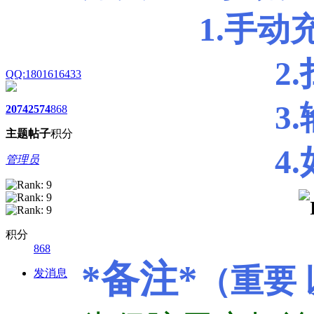
1.
手动
2.扫码最低
QQ:1801616433
3.输入金
2074
2574
868
主题
帖子
积分
4.如果忘
管理员
积分
868
*备注*
（重要
发消息